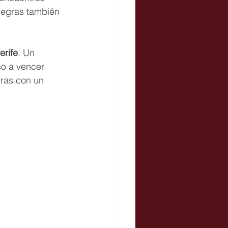
inegras también 
erife
. Un 
so a vencer 
tras con un 