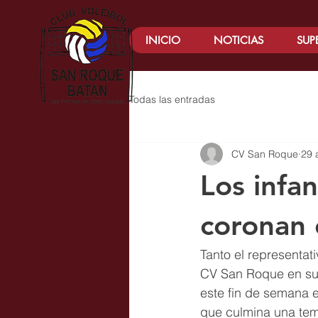
INICIO
NOTICIAS
SUP
Todas las entradas
CV San Roque
29 
Los infan
coronan 
Tanto el representat
CV San Roque en su
este fin de semana e
que culmina una temp