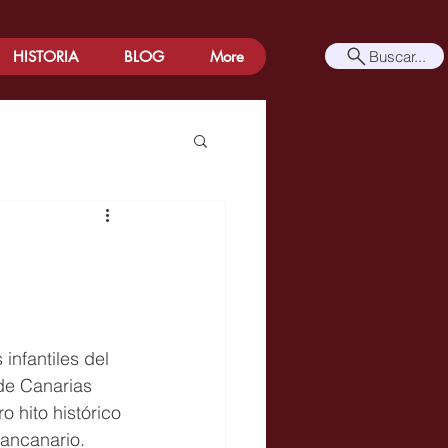
Buscar...
HISTORIA
BLOG
More
infantiles del 
de Canarias 
 hito histórico 
ancanario. 