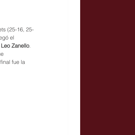
ts (25-16, 25-
legó el 
 Leo Zanello
. 
ue 
inal fue la 