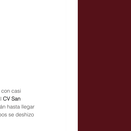
 con casi 
l 
CV San 
án hasta llegar 
upos se deshizo 