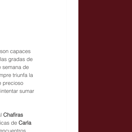
y son capaces 
 las gradas de 
de semana de 
pre triunfa la 
e precioso 
intentar sumar 
l 
Chafiras 
icas de 
Carla 
encuentros 