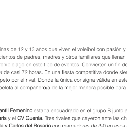
niñas de 12 y 13 años que viven el voleibol con pasión 
s cientos de padres, madres y otros familiares que llenan
rchipiélago en este tipo de eventos. Convierten un fin 
a
 de casi 72 horas. En una fiesta competitiva donde siem
speto por el rival. Donde la única consigna válida en est
pelota al compañero/a de la mejor manera posible para 
antil Femenino
 estaba encuadrado en el grupo B junto a
ris
 y el 
CV Guenia
. Tres rivales que cayeron ante las ch
da y Carlos del Rosario
 con marcadores de 3-0 en esos 