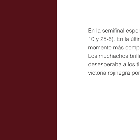
En la semifinal espe
10 y 25-6). En la últ
momento más complic
Los muchachos brill
desesperaba a los tin
victoria rojinegra po