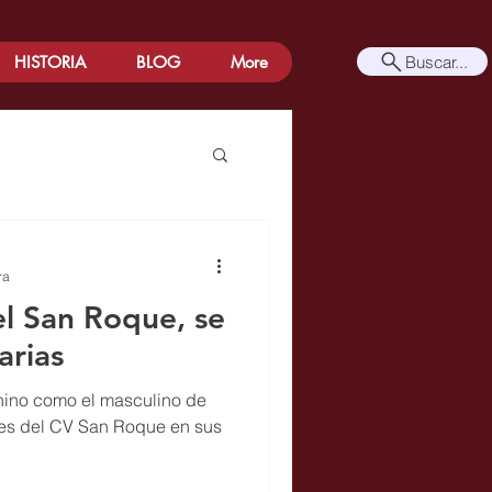
Buscar...
HISTORIA
BLOG
More
ra
el San Roque, se
arias
enino como el masculino de
iles del CV San Roque en sus