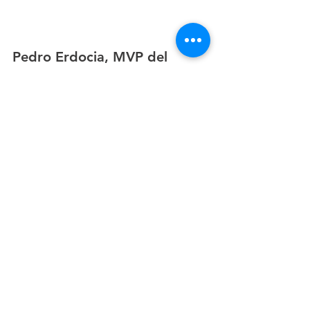
Pedro Erdocia, MVP del 
campeonato de Canarias 
masculino
El capitán del cadete masculino, el 
colocador Pedro Erdocia, fue elegido 
por la Federación Canaria de Voleibol 
como el MVP del torneo. Con solo 16 
años se encuentra entrenando en la 
dinámica del primer equipo de 
Superliga, donde hace unas jornadas 
llegó incluso a debutar. Otro éxito de 
nuestro equipo, esta vez a título 
individual, del que nos sentimos muy 
orgullosos. ¡Enhorabuena Pedro!