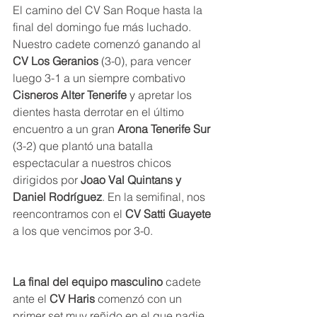
El camino del CV San Roque hasta la 
final del domingo fue más luchado. 
Nuestro cadete comenzó ganando al 
CV Los Geranios
 (3-0), para vencer 
luego 3-1 a un siempre combativo 
Cisneros Alter Tenerife
 y apretar los 
dientes hasta derrotar en el último 
encuentro a un gran 
Arona Tenerife Sur
(3-2) que plantó una batalla 
espectacular a nuestros chicos 
dirigidos por 
Joao Val Quintans y 
Daniel Rodríguez
. En la semifinal, nos 
reencontramos con el 
CV Satti Guayete
a los que vencimos por 3-0.
La final del equipo masculino
 cadete 
ante el 
CV Haris
 comenzó con un 
primer set muy reñido en el que nadie 