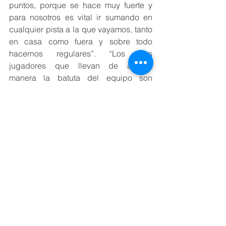
puntos, porque se hace muy fuerte y 
para nosotros es vital ir sumando en 
cualquier pista a la que vayamos, tanto 
en casa como fuera y sobre todo 
hacernos regulares”. “Los dos 
jugadores que llevan de alguna 
manera la batuta del equipo son 
Linares en ataque y Bouza en la 
recepción, pero lo están acompañando 
Hugo con muy buenas actuaciones 
durante estas tres primeras jornadas y 
en general tienen un equipo muy 
compacto, que lucha mucho en su 
casa, donde es más agresivo”, analiza.
Por último, Rodríguez recalca que está 
“contento con la preparación del 
partido durante el equipo, con mucho 
trabajo y concienciados de que va a 