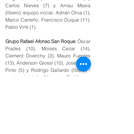
Carlos Nieves (7) y Arnau Masia 
(líbero) -equipo inicial- Adrián Oliva (1), 
Marco Carreño, Francisco Duque (11), 
Pablo Vinti (1).
Grupo Rafael Afonso San Roque:
 Óscar 
Prades (10), Moisés Cezar (14), 
Clement Diverchy (3), Mauro Fuentes 
(13), Anderson Grossi (10), José Pedro 
Pinto (5) y Rodrigo Gallardo (líbero) -
equipo inicial- Nicomar Rodríguez, 
Pedro Erdocia, Alessandro Biliato, 
Chema Giménez, Álvaro Arocha, 
Antonio León, Alejandro Mollo, Erick 
Costa.
Parciales:
 22-25, 19-25, 23-25.