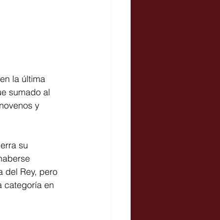
en la última 
ue sumado al 
 novenos y 
erra su 
haberse 
 del Rey, pero 
 categoría en 