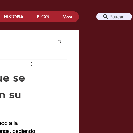
Buscar...
HISTORIA
BLOG
More
ue se
n su
do a la 
venos, cediendo 