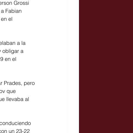
erson Grossi 
 a Fabian 
en el 
elaban a la 
 obligar a 
9 en el 
r Prades, pero 
kov que 
e llevaba al 
econduciendo 
 con un 23-22 