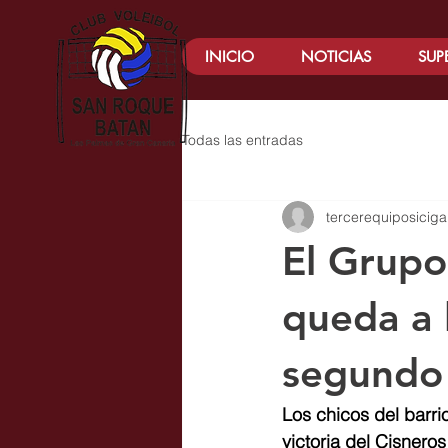
INICIO
NOTICIAS
SUP
Todas las entradas
tercerequiposiciga
El Grupo
queda a 
segundo 
Los chicos del barri
victoria del Cisnero