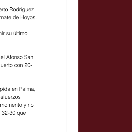
erto Rodríguez 
remate de Hoyos.
ir su último 
ael Afonso San 
muerto con 20-
ápida en Palma, 
esfuerzos 
o momento y no 
o 32-30 que 