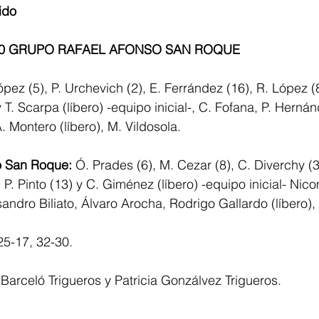
ido
-0 GRUPO RAFAEL AFONSO SAN ROQUE
ópez (5), P. Urchevich (2), E. Ferrández (16), R. López (8
 T. Scarpa (líbero) -equipo inicial-, C. Fofana, P. Hernán
Á. Montero (líbero), M. Vildosola.
o San Roque: 
Ó. Prades (6), M. Cezar (8), C. Diverchy (3
J. P. Pinto (13) y C. Giménez (líbero) -equipo inicial- Ni
andro Biliato, Álvaro Arocha, Rodrigo Gallardo (líbero),
25-17, 32-30.
Barceló Trigueros y Patricia Gonzálvez Trigueros.