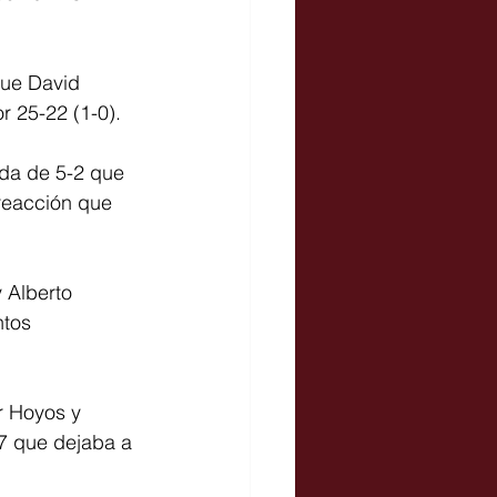
que David 
r 25-22 (1-0).
ida de 5-2 que 
reacción que 
 Alberto 
ntos 
r Hoyos y 
7 que dejaba a 