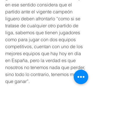
en ese sentido considera que el 
partido ante el vigente campeón 
liguero deben afrontarlo “como si se 
tratase de cualquier otro partido de 
liga, sabemos que tienen jugadores 
como para jugar con dos equipos 
competitivos, cuentan con uno de los 
mejores equipos que hay hoy en día 
en España, pero la verdad es que 
nosotros no tenemos nada que perder, 
sino todo lo contrario, tenemos mucho 
que ganar”.
En opinión de Moisés Cezar, las claves 
para hacer un buen partido pasan por 
“saber gestionar la secuencia de 
saque, porque ellos tienen un saque 
muy potente y si sabemos controlar eso 