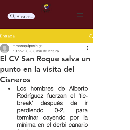
Buscar...
Entrada
tercerequiposiciga
19 nov 2023
3 min de lectura
El CV San Roque salva un
punto en la visita del
Cisneros
Los hombres de Alberto 
Rodríguez fuerzan el ‘tie-
break’ después de ir 
perdiendo 0-2, para 
terminar cayendo por la 
mínima en el derbi canario 