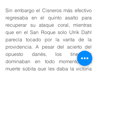
Sin embargo el Cisneros más efectivo 
regresaba en el quinto asalto para 
recuperar su ataque coral, mientras 
que en el San Roque solo Ulrik Dahl 
parecía tocado por la varita de la 
providencia. A pesar del acierto del 
opuesto danés, los tinerfeños 
dominaban en todo momento una 
muerte súbita que les daba la victoria 
por 13-15 en el set y por 2-3 en el 
partido.
FICHA DEL PARTIDO
CV SAN ROQUE 2-3 CISNEROS ALTER
CV San Roque: 
Cezar (11), Loeches 
(3), Almeida (5), Camacho (5), Dahl 