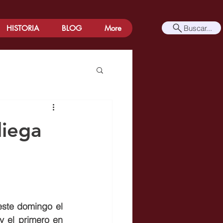
Buscar...
HISTORIA
BLOG
More
liega
ste domingo el 
 el primero en 