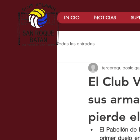
INICIO
NOTICIAS
SUP
Todas las entradas
tercerequiposiciga
El Club 
sus arma
pierde e
El Pabellón de
primer duelo en