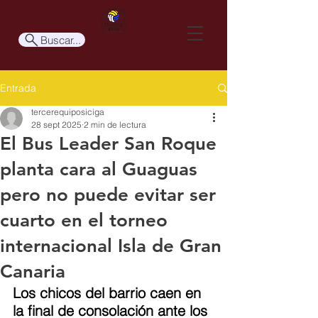
Buscar...
Entrada
tercerequiposiciga
28 sept 2025
2 min de lectura
El Bus Leader San Roque
planta cara al Guaguas
pero no puede evitar ser
cuarto en el torneo
internacional Isla de Gran
Canaria
Los chicos del barrio caen en 
la final de consolación ante los 