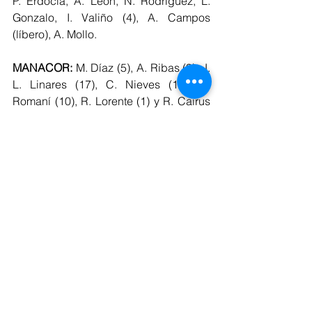
P. Erdocia, A. León, N. Rodríguez, L. 
Gonzalo, I. Valiño (4), A. Campos 
(líbero), A. Mollo.
MANACOR:
 M. Díaz (5), A. Ribas (9), J. 
L. Linares (17), C. Nieves (15), G. 
Romaní (10), R. Lorente (1) y R. Cairus 
(líbero) -equipo inicial- P. Flequer, M. 
Alomar, V. Kobzev, M. Serra, R. Tugores, 
A. Kucharczyk y H. Marzo (líbero).
PARCIALES: 
22-25, 20-25, 14-25.
ÁRBITROS: 
Mariola Rodríguez Machín 
y Herminio Mendoza Felipe.