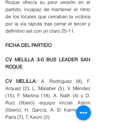
Roque ofrecía su peor versión en el 
partido, incapaz de mantener el ritmo 
de los locales que cerraban la victoria 
por la vía rápida tras cerrar el tercer y 
definitivo set con un claro 25-11.
FICHA DEL PARTIDO 
CV MELILLA 3-0 BUS LEADER SAN 
ROQUE 
CV MELILLA: 
A. Rodríguez (8), F. 
Arquez (2), L. Malaber (5), V. Méndez 
(15), F. Martina (18), A. Nath (4) y D. 
Ruiz (líbero) -equipo inicial- Adrim 
(líbero), H. García, A. El Karmudi, Z. 
París (7), T. Keoni (2).
BUS LEADER SAN ROQUE:
 M. Cezar 