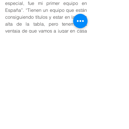
especial, fue mi primer equipo en 
España”. “Tienen un equipo que están 
consiguiendo títulos y estar en la zona 
alta de la tabla, pero tenemos la 
ventaja de que vamos a jugar en casa 
y todos los equipos que han jugado en 
casa contra nosotros han sufrido y yo 
pienso que esta temporada será más 
de lo mismo, la gente que viene a El 
Batán va a sufrir para salir de aquí con 
un resultado positivo”, agregó.
Las claves para poder aspirar a la 
victoria pasan en su opinión “por 
luchar y dejarlo todo en la cancha y 
esa entrega se tiene que notar ya 
desde el primer partido”.
El brasileño se mostró ambicioso en su 