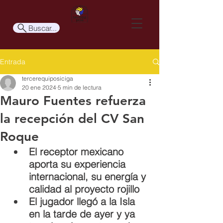
Buscar...
Entrada
tercerequiposiciga
20 ene 2024
5 min de lectura
Mauro Fuentes refuerza
la recepción del CV San
Roque
El receptor mexicano 
aporta su experiencia 
internacional, su energía y 
calidad al proyecto rojillo
El jugador llegó a la Isla 
en la tarde de ayer y ya 