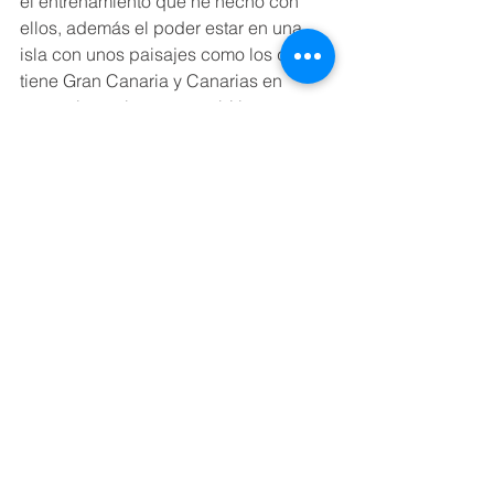
el entrenamiento que he hecho con 
ellos, además el poder estar en una 
isla con unos paisajes como los que 
tiene Gran Canaria y Canarias en 
general era algo que también me 
llamaba la atención, por la ubicación 
geográfica del club y también el poder 
volver a disputar la Superliga se me 
hace algo increíble”.
El jugador no esconde su ambición y 
está convencido de que “el equipo 
tiene opciones de pelear por meterse 
en el playoff, porque no estamos muy 
lejos de los rivales que están en 
posiciones más adelantadas a las 
nuestras y si hacemos un buen papel 
en las próximas paradas pienso que lo 
podemos lograr y poder tener la 