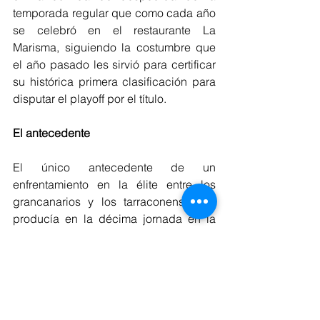
temporada regular que como cada año 
se celebró en el restaurante La 
Marisma, siguiendo la costumbre que 
el año pasado les sirvió para certificar 
su histórica primera clasificación para 
disputar el playoff por el título.
El antecedente
El único antecedente de un 
enfrentamiento en la élite entre los 
grancanarios y los tarraconenses se 
producía en la décima jornada en la 
que contra todo pronóstico los chicos 
del barrio cayeron derrotados por 3-1 y 
decían adiós a sus opciones de 
disputar su primera Copa del Rey.