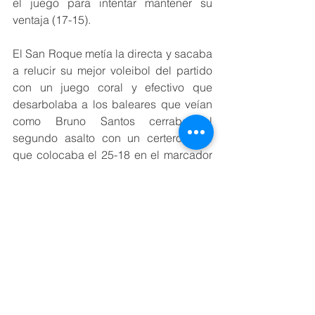
el juego para intentar mantener su 
ventaja (17-15).
El San Roque metía la directa y sacaba 
a relucir su mejor voleibol del partido 
con un juego coral y efectivo que 
desarbolaba a los baleares que veían 
como Bruno Santos cerraba el 
segundo asalto con un certero misil 
que colocaba el 25-18 en el marcador 
(2-1).
Las buenas sensaciones y el deseo de 
los rojillos de estar en su primera Copa 
del Rey les llevaba en volandas en un 
cuarto asalto en el que conseguían 
imponer su ritmo ante un Manacor que 
no podía parar a un San Roque 
desatado en el que Eric Almeida hacía 