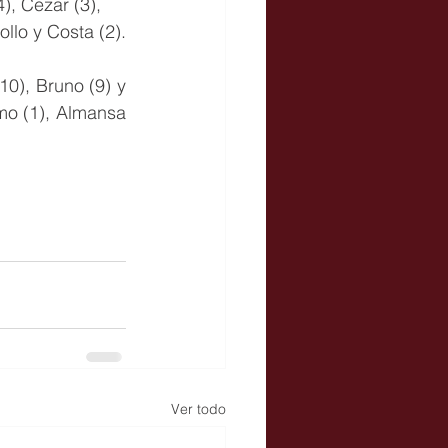
), Cezar (3), 
ollo y Costa (2).
0), Bruno (9) y 
mo (1), Almansa 
Ver todo