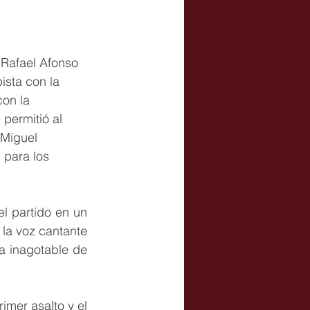
Rafael Afonso 
sta con la 
on la 
permitió al 
 Miguel 
 para los 
l partido en un 
a voz cantante 
a inagotable de 
imer asalto y el 