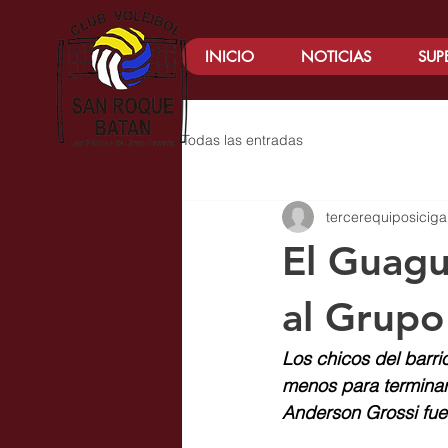
INICIO
NOTICIAS
SUP
Todas las entradas
tercerequiposiciga
El Guagu
al Grupo
Los chicos del barri
menos para terminar 
Anderson Grossi fue 