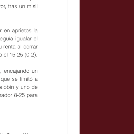
, tras un misil 
 en aprietos la 
uía igualar el 
renta al cerrar 
 el 15-25 (0-2).
, encajando un 
ue se limitó a 
alobin y uno de 
ador 8-25 para 