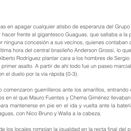
as en apagar cualquier atisbo de esperanza del Grupo 
acer frente al gigantesco Guaguas, que saltaba a la pi
er ninguna concesión a sus vecinos, quienes contaban c
ltima hora del central brasileño Anderson Grossi, lo que 
Alberto Rodríguez plantar cara a los hombres de Sergio
primer asalto. A partir de ahí todo fue un paseo marcial
n el duelo por la vía rápida (0-3).
o comenzaron guerrilleros ante los amarillos, entrando e
es en el que Mauro Fuentes y Chema Giménez llevaban l
para mantenerse en pie en el ida y vuelta ante la baterí
guas, con Nico Bruno y Walla a la cabeza.
e los locales rompían la igualdad en la recta final del pr