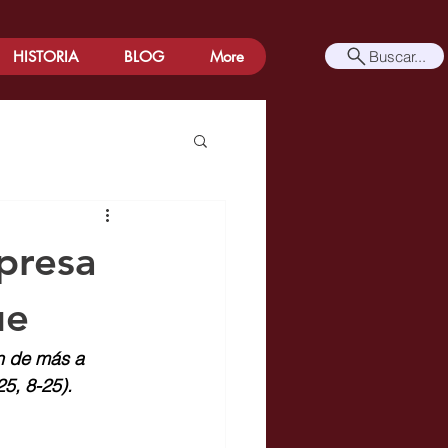
Buscar...
HISTORIA
BLOG
More
rpresa
ue
on de más a 
5, 8-25). 