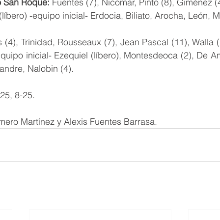
o San Roque: 
Fuentes (7), Nicomar, Pinto (8), Giménez (4
líbero) -equipo inicial- Erdocia, Biliato, Arocha, León, M
(4), Trinidad, Rousseaux (7), Jean Pascal (11), Walla (1
equipo inicial- Ezequiel (líbero), Montesdeoca (2), De A
andre, Nalobin (4).
25, 8-25.
ero Martínez y Alexis Fuentes Barrasa.