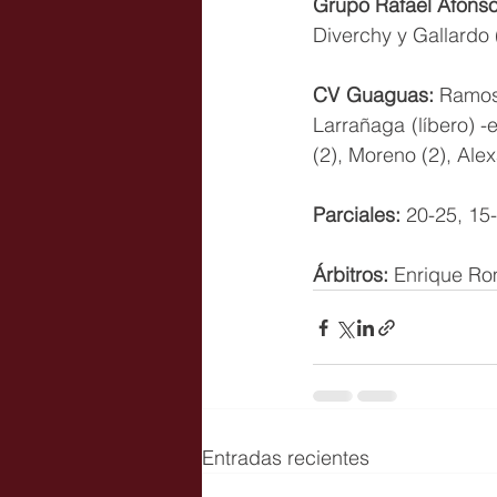
Grupo Rafael Afons
Diverchy y Gallardo (
CV Guaguas:
 Ramos 
Larrañaga (líbero) -
(2), Moreno (2), Alex
Parciales:
 20-25, 15-
Árbitros: 
Enrique Rom
Entradas recientes