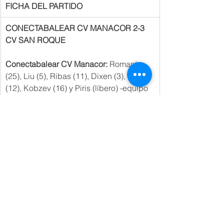
FICHA DEL PARTIDO
CONECTABALEAR CV MANACOR 2-3 
CV SAN ROQUE
Conectabalear CV Manacor: 
Romaní 
(25), Liu (5), Ribas (11), Dixen (3), Calvo 
(12), Kobzev (16) y Piris (líbero) -equipo 
inicial- Alves (6), Chourio, Miranda, 
Serra, Mesquida, Dezuttere, Gibanel.
CV San Roque:
 Camacho (5), Dahl (29), 
Santos (13), Cezar (10), Loeches (4), 
Fuentes (21) y Gallardo (líbero) -equipo 
inicial- Val Quintans, Almeida, Villar, 
Castañeda, Nicomar.
Parciales:
 22-25, 17-25, 25-22, 25-23, 14-
16.