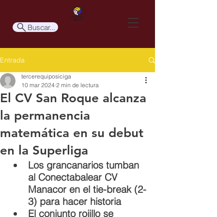
Buscar...
Entrada
tercerequiposiciga
10 mar 2024
2 min de lectura
El CV San Roque alcanza
la permanencia
matemática en su debut
en la Superliga
Los grancanarios tumban 
al Conectabalear CV 
Manacor en el tie-break (2-
3) para hacer historia
El conjunto rojillo se 