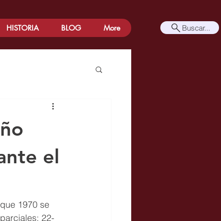
Buscar...
HISTORIA
BLOG
More
año
ante el
oque 1970 se 
 parciales: 22-