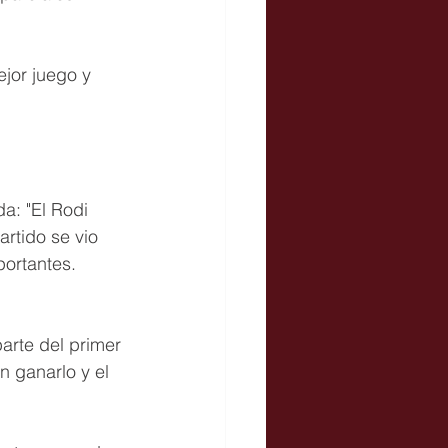
jor juego y 
a: "El Rodi 
rtido se vio 
ortantes. 
arte del primer 
 ganarlo y el 