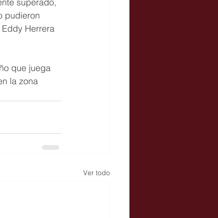
ente superado, 
o pudieron 
e Eddy Herrera 
año que juega 
n la zona 
Ver todo