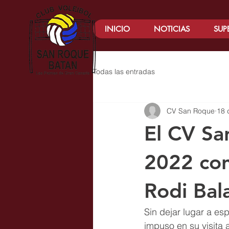
INICIO
NOTICIAS
SUP
Todas las entradas
CV San Roque
18 
El CV Sa
2022 con 
Rodi Bala
Sin dejar lugar a e
impuso en su visita a